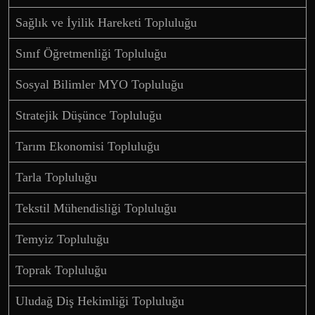
Sağlık ve İyilik Hareketi Topluluğu
Sınıf Öğretmenliği Topluluğu
Sosyal Bilimler MYO Topluluğu
Stratejik Düşünce Topluluğu
Tarım Ekonomisi Topluluğu
Tarla Topluluğu
Tekstil Mühendisliği Topluluğu
Temyiz Topluluğu
Toprak Topluluğu
Uludağ Diş Hekimliği Topluluğu