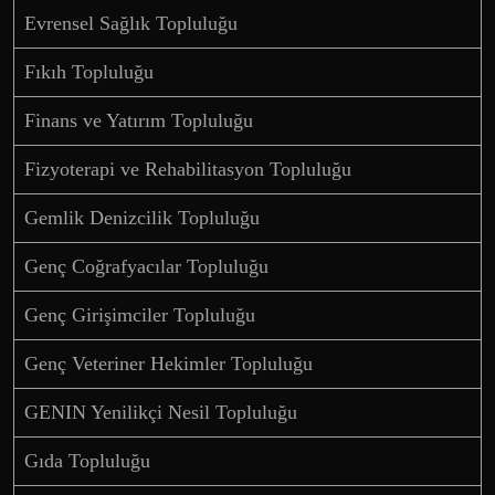
Evrensel Sağlık Topluluğu
Fıkıh Topluluğu
Finans ve Yatırım Topluluğu
Fizyoterapi ve Rehabilitasyon Topluluğu
Gemlik Denizcilik Topluluğu
Genç Coğrafyacılar Topluluğu
Genç Girişimciler Topluluğu
Genç Veteriner Hekimler Topluluğu
GENIN Yenilikçi Nesil Topluluğu
Gıda Topluluğu