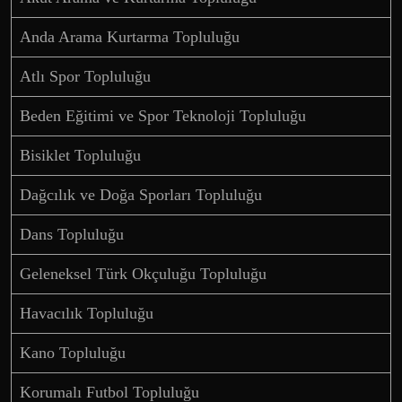
Anda Arama Kurtarma Topluluğu
Atlı Spor Topluluğu
Beden Eğitimi ve Spor Teknoloji Topluluğu
Bisiklet Topluluğu
Dağcılık ve Doğa Sporları Topluluğu
Dans Topluluğu
Geleneksel Türk Okçuluğu Topluluğu
Havacılık Topluluğu
Kano Topluluğu
Korumalı Futbol Topluluğu