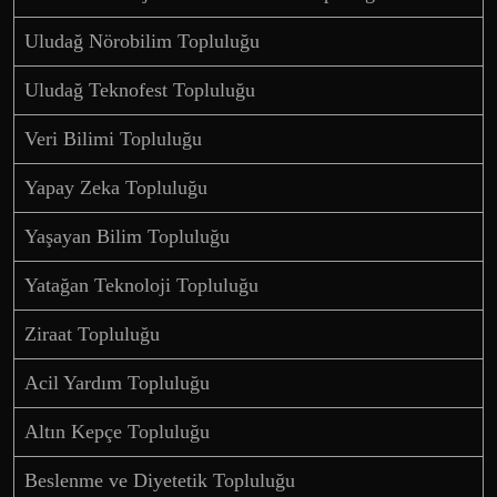
Uludağ Nörobilim Topluluğu
Uludağ Teknofest Topluluğu
Veri Bilimi Topluluğu
Yapay Zeka Topluluğu
Yaşayan Bilim Topluluğu
Yatağan Teknoloji Topluluğu
Ziraat Topluluğu
Acil Yardım Topluluğu
Altın Kepçe Topluluğu
Beslenme ve Diyetetik Topluluğu