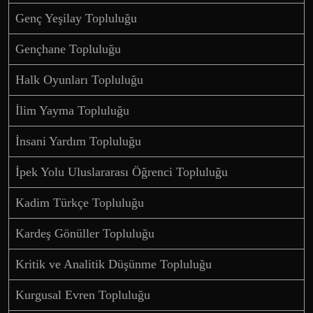
Genç Yeşilay Topluluğu
Gençhane Topluluğu
Halk Oyunları Topluluğu
İlim Yayma Topluluğu
İnsani Yardım Topluluğu
İpek Yolu Uluslararası Öğrenci Topluluğu
Kadim Türkçe Topluluğu
Kardeş Gönüller Topluluğu
Kritik ve Analitik Düşünme Topluluğu
Kurgusal Evren Topluluğu