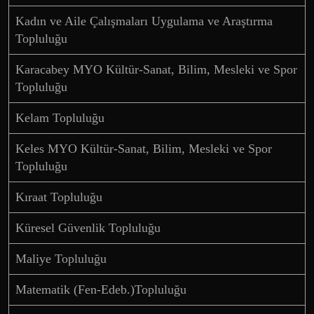
Kadın ve Aile Çalışmaları Uygulama ve Araştırma
Topluluğu
Karacabey MYO Kültür-Sanat, Bilim, Mesleki ve Spor
Topluluğu
Kelam Topluluğu
Keles MYO Kültür-Sanat, Bilim, Mesleki ve Spor
Topluluğu
Kıraat Topluluğu
Küresel Güvenlik Topluluğu
Maliye Topluluğu
Matematik (Fen-Edeb.)Topluluğu