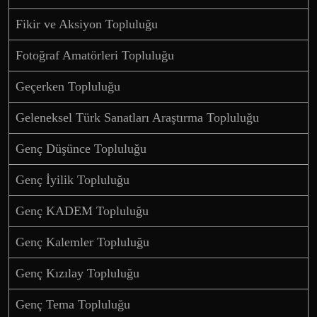
Fikir ve Aksiyon Topluluğu
Fotoğraf Amatörleri Topluluğu
Geçerken Topluluğu
Geleneksel Türk Sanatları Araştırma Topluluğu
Genç Düşünce Topluluğu
Genç İyilik Topluluğu
Genç KADEM Topluluğu
Genç Kalemler Topluluğu
Genç Kızılay Topluluğu
Genç Tema Topluluğu