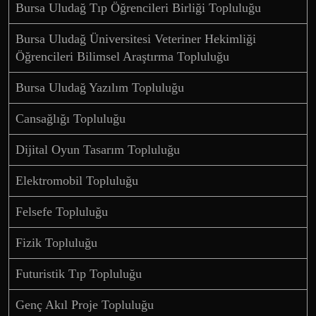
Bursa Uludağ Tıp Öğrencileri Birliği Topluluğu
Bursa Uludağ Üniversitesi Veteriner Hekimliği
Öğrencileri Bilimsel Araştırma Topluluğu
Bursa Uludağ Yazılım Topluluğu
Cansağlığı Topluluğu
Dijital Oyun Tasarım Topluluğu
Elektromobil Topluluğu
Felsefe Topluluğu
Fizik Topluluğu
Futuristik Tıp Topluluğu
Genç Akıl Proje Topluluğu