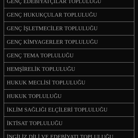
GENÇ EDEBİYATÇILAR TOPLULUĞU
GENÇ HUKUKÇULAR TOPLULUĞU
GENÇ İŞLETMECİLER TOPLULUĞU
GENÇ KİMYAGERLER TOPLULUĞU
GENÇ TEMA TOPLULUĞU
HEMŞİRELİK TOPLULUĞU
HUKUK MECLİSİ TOPLULUĞU
HUKUK TOPLULUĞU
İKLİM SAĞLIĞI ELÇİLERİ TOPLULUĞU
İKTİSAT TOPLULUĞU
İNGİLİZ DİLİ VE EDEBİYATI TOPLULUĞU