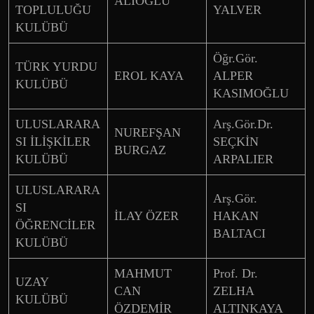
ALİOĞLU
TOPLULUĞU
YALVER
KULÜBÜ
Öğr.Gör.
TÜRK YURDU
EROL KAYA
ALPER
KULÜBÜ
KASIMOĞLU
ULUSLARARA
Arş.Gör.Dr.
NUREFŞAN
SI İLİŞKİLER
SEÇKİN
BURGAZ
KULÜBÜ
ARPALIER
ULUSLARARA
Arş.Gör.
SI
İLAY ÖZER
HAKAN
ÖĞRENCİLER
BALTACI
KULÜBÜ
MAHMUT
Prof. Dr.
UZAY
CAN
ZELHA
KULÜBÜ
ÖZDEMİR
ALTINKAYA