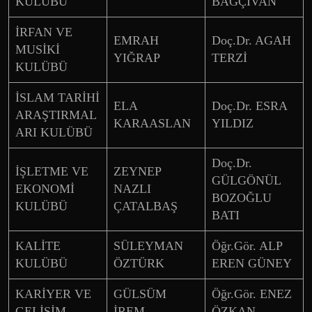
KULÜBÜ
BAĞÇİVAN
İRFAN VE
EMRAH
Doç.Dr. AGAH
MUSİKİ
YIĞRAP
TERZİ
KULÜBÜ
İSLAM TARİHİ
ELA
Doç.Dr. ESRA
ARAŞTIRMAL
KARAASLAN
YILDIZ
ARI KULÜBÜ
Doç.Dr.
İŞLETME VE
ZEYNEP
GÜLGÖNÜL
EKONOMİ
NAZLI
BOZOĞLU
KULÜBÜ
ÇATALBAŞ
BATI
KALİTE
SÜLEYMAN
Öğr.Gör. ALP
KULÜBÜ
ÖZTÜRK
EREN GÜNEY
KARİYER VE
GÜLSÜM
Öğr.Gör. ENEZ
GELİŞİM
İREM
ÖZKAN