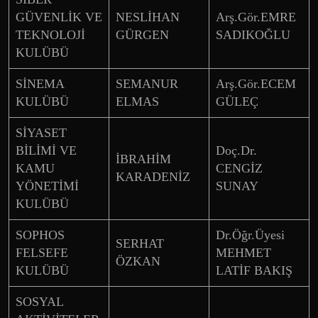
GÜVENLİK VE
NESLİHAN
Arş.Gör.EMRE
TEKNOLOJİ
GÜRGEN
SADIKOĞLU
KULÜBÜ
SİNEMA
SEMANUR
Arş.Gör.ECEM
KULÜBÜ
ELMAS
GÜLEÇ
SİYASET
BİLİMİ VE
Doç.Dr.
İBRAHİM
KAMU
CENGİZ
KARADENİZ
YÖNETİMİ
SUNAY
KULÜBÜ
SOPHOS
Dr.Öğr.Üyesi
SERHAT
FELSEFE
MEHMET
ÖZKAN
KULÜBÜ
LATİF BAKIŞ
SOSYAL