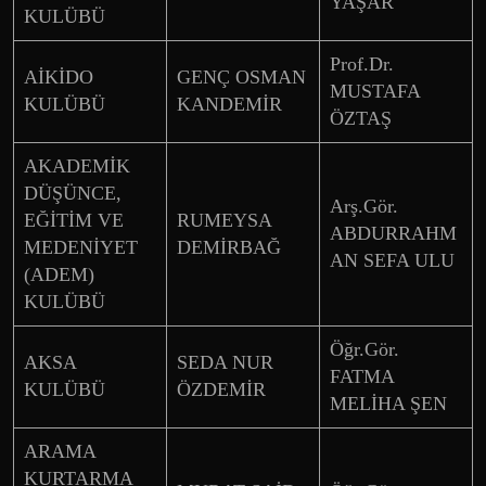
YAŞAR
KULÜBÜ
Prof.Dr.
AİKİDO
GENÇ OSMAN
MUSTAFA
KULÜBÜ
KANDEMİR
ÖZTAŞ
AKADEMİK
DÜŞÜNCE,
Arş.Gör.
EĞİTİM VE
RUMEYSA
ABDURRAHM
MEDENİYET
DEMİRBAĞ
AN SEFA ULU
(ADEM)
KULÜBÜ
Öğr.Gör.
AKSA
SEDA NUR
FATMA
KULÜBÜ
ÖZDEMİR
MELİHA ŞEN
ARAMA
KURTARMA