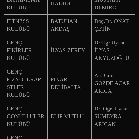
IJADİDİ
KULÜBÜ
DEMİRCİ
FİTNESS
BATUHAN
Doç.Dr. ONAT
KULÜBÜ
AKDAŞ
ÇETİN
GENÇ
Dr.Öğr.Üyesi
FİKİRLER
İLYAS ZEREY
İLYAS
KULÜBÜ
AKYÜZOĞLU
GENÇ
Arş.Gör.
FİZYOTERAPİ
PINAR
GÖZDE ACAR
STLER
DELİBALTA
ARICA
KULÜBÜ
GENÇ
Dr. Öğr. Üyesi
GÖNÜLLÜLER
ELİF MUTLU
SÜMEYRA
KULÜBÜ
ARICAN
GENÇ