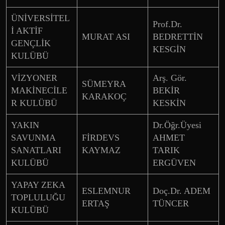
ÜNİVERSİTEL
Prof.Dr.
İ AKTİF
MURAT ASI
BEDRETTİN
GENÇLİK
KESGİN
KULÜBÜ
VİZYONER
Arş. Gör.
SÜMEYRA
MAKİNECİLE
BEKİR
KARAKOÇ
R KULÜBÜ
KESKİN
YAKIN
Dr.Öğr.Üyesi
SAVUNMA
FİRDEVS
AHMET
SANATLARI
KAYMAZ
TARIK
KULÜBÜ
ERGÜVEN
YAPAY ZEKA
ESLEMNUR
Doç.Dr. ADEM
TOPLULUĞU
ERTAŞ
TÜNCER
KULÜBÜ