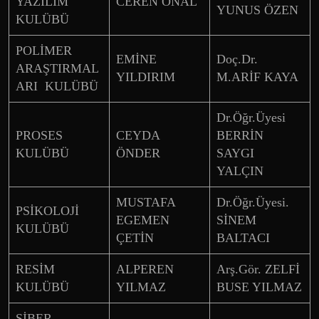
YAZILIM
CEREN ÖNAL
YUNUS ÖZEN
KULÜBÜ
POLİMER
EMİNE
Doç.Dr.
ARAŞTIRMAL
YILDIRIM
M.ARİF KAYA
ARI KULÜBÜ
Dr.Öğr.Üyesi
PROSES
CEYDA
BERRİN
KULÜBÜ
ÖNDER
SAYGI
YALÇIN
MUSTAFA
Dr.Öğr.Üyesi.
PSİKOLOJİ
EGEMEN
SİNEM
KULÜBÜ
ÇETİN
BALTACI
RESİM
ALPEREN
Arş.Gör. ZELFİ
KULÜBÜ
YILMAZ
BUSE YILMAZ
SİBER