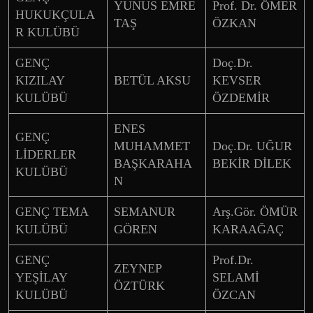
YUNUS EMRE
Prof. Dr. ÖMER
HUKUKÇULA
TAŞ
ÖZKAN
R KULÜBÜ
GENÇ
Doç.Dr.
KIZILAY
BETÜL AKSU
KEVSER
KULÜBÜ
ÖZDEMİR
ENES
GENÇ
MUHAMMET
Doç.Dr. UĞUR
LİDERLER
BAŞKARAHA
BEKİR DİLEK
KULÜBÜ
N
GENÇ TEMA
SEMANUR
Arş.Gör. ÖMÜR
KULÜBÜ
GÖREN
KARAAĞAÇ
GENÇ
Prof.Dr.
ZEYNEP
YEŞİLAY
SELAMİ
ÖZTÜRK
KULÜBÜ
ÖZCAN