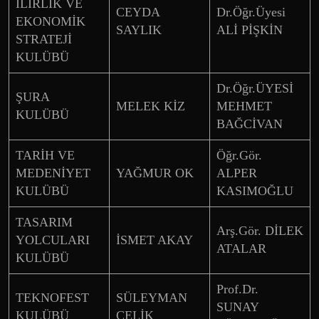
İLİRLİK VE
CEYDA
Dr.Öğr.Üyesi
EKONOMİK
SAYLIK
ALİ PİŞKİN
STRATEJİ
KULÜBÜ
Dr.Öğr.ÜYESİ
ŞURA
MELEK KİZ
MEHMET
KULÜBÜ
BAĞCİVAN
TARİH VE
Öğr.Gör.
MEDENİYET
YAĞMUR OK
ALPER
KULÜBÜ
KASIMOĞLU
TASARIM
Arş.Gör. DİLEK
YOLCULARI
İSMET AKAY
ATALAR
KULÜBÜ
Prof.Dr.
TEKNOFEST
SÜLEYMAN
SUNAY
KULÜBÜ
ÇELİK