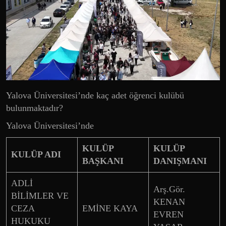
Yalova Üniversitesi’nde kaç adet öğrenci kulübü
bulunmaktadır?
Yalova Üniversitesi’nde
KULÜP
KULÜP
KULÜP ADI
BAŞKANI
DANIŞMANI
ADLİ
Arş.Gör.
BİLİMLER VE
KENAN
CEZA
EMİNE KAYA
EVREN
HUKUKU