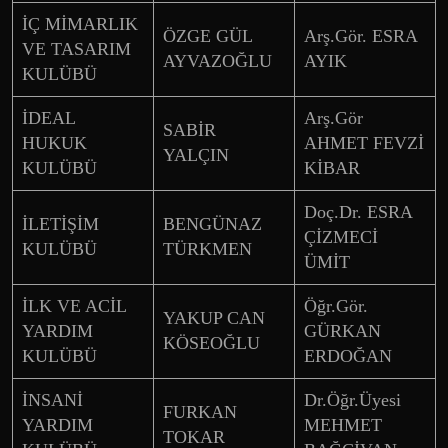
İÇ MİMARLIK
ÖZGE GÜL
Arş.Gör. ESRA
VE TASARIM
AYVAZOĞLU
AYIK
KULÜBÜ
İDEAL
Arş.Gör
SABİR
HUKUK
AHMET FEVZİ
YALÇIN
KULÜBÜ
KİBAR
Doç.Dr. ESRA
İLETİŞİM
BENGÜNAZ
ÇİZMECİ
KULÜBÜ
TÜRKMEN
ÜMİT
İLK VE ACİL
Öğr.Gör.
YAKUP CAN
YARDIM
GÜRKAN
KÖSEOĞLU
KULÜBÜ
ERDOĞAN
İNSANİ
Dr.Öğr.Üyesi
FURKAN
YARDIM
MEHMET
TOKAR