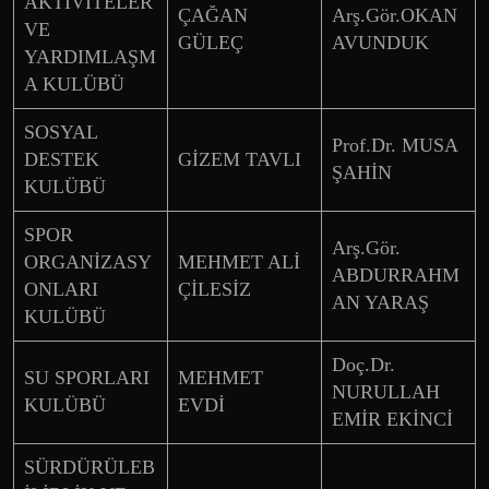
AKTİVİTELER
ÇAĞAN
Arş.Gör.OKAN
VE
GÜLEÇ
AVUNDUK
YARDIMLAŞM
A KULÜBÜ
SOSYAL
Prof.Dr. MUSA
DESTEK
GİZEM TAVLI
ŞAHİN
KULÜBÜ
SPOR
Arş.Gör.
ORGANİZASY
MEHMET ALİ
ABDURRAHM
ONLARI
ÇİLESİZ
AN YARAŞ
KULÜBÜ
Doç.Dr.
SU SPORLARI
MEHMET
NURULLAH
KULÜBÜ
EVDİ
EMİR EKİNCİ
SÜRDÜRÜLEB