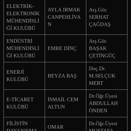
ELEKTRİK-
AYLA IRMAK
Arş.Gör.
ELEKTRONİK
CANPEHLİVA
SERHAT
MÜHENDİSLİ
N
ÇAĞDAŞ
Ğİ KULÜBÜ
ENDÜSTRİ
Arş.Gör.
MÜHENDİSLİ
EMRE DİNÇ
BAŞAK
Ğİ KULÜBÜ
ÇETİNGÜÇ
Doç.Dr.
ENERJİ
BEYZA BAŞ
M.SELÇUK
KULÜBÜ
MERT
Dr.Öğr.Üyesi
E-TİCARET
İSMAİL CEM
ABDULLAH
KULÜBÜ
ALTUN
ÖNDEN
FİLİSTİN
Dr.Öğr.Üyesi
OMAR
DAYANIŞMA
MUSTAFA