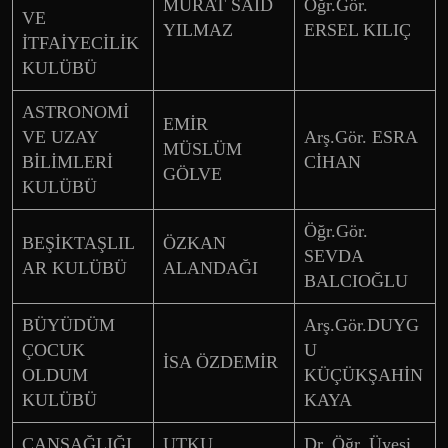
MURAT SAİD
Öğr.Gör.
VE
YILMAZ
ERSEL KILIÇ
İTFAİYECİLİK
KULÜBÜ
ASTRONOMİ
EMİR
VE UZAY
Arş.Gör. ESRA
MÜSLÜM
BİLİMLERİ
CİHAN
GÖLVE
KULÜBÜ
Öğr.Gör.
BEŞİKTAŞLIL
ÖZKAN
SEVDA
AR KULÜBÜ
ALANDAĞI
BALCIOĞLU
BÜYÜDÜM
Arş.Gör.DUYG
ÇOCUK
U
İSA ÖZDEMİR
OLDUM
KÜÇÜKŞAHİN
KULÜBÜ
KAYA
CANSAĞLIĞI
UTKU
Dr. Öğr. Üyesi