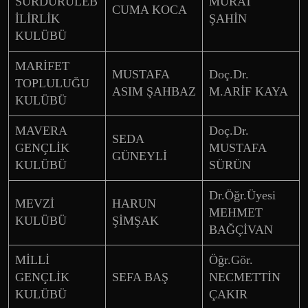
SÜRDÜRÜLEB
MURAT
CUMA KOCA
İLİRLİK
ŞAHİN
KULÜBÜ
MARİFET
MUSTAFA
Doç.Dr.
TOPLULUĞU
ASIM ŞAHBAZ
M.ARİF KAYA
KULÜBÜ
MAVERA
Doç.Dr.
SEDA
GENÇLİK
MUSTAFA
GÜNEYLİ
KULÜBÜ
SÜRÜN
Dr.Öğr.Üyesi
MEVZİ
HARUN
MEHMET
KULÜBÜ
ŞİMŞAK
BAĞÇİVAN
MİLLİ
Öğr.Gör.
GENÇLİK
SEFA BAŞ
NECMETTİN
KULÜBÜ
ÇAKIR