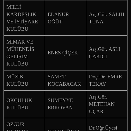
MİLLİ
KARDEŞLİK
ELANUR
Arş.Gör. SALİH
VE İSTİŞARE
ÖĞÜT
TUNA
KULÜBÜ
MİMAR VE
MÜHENDİS
Arş.Gör. ASLI
ENES ÇİÇEK
GELİŞİM
ÇAKICI
KULÜBÜ
MÜZİK
SAMET
Doç.Dr. EMRE
KULÜBÜ
KOCABACAK
TEKAY
Arş.Gör.
OKÇULUK
SÜMEYYE
METEHAN
KULÜBÜ
ERKOVAN
UÇAR
ÖZGÜR
Dr.Öğr.Üyesi