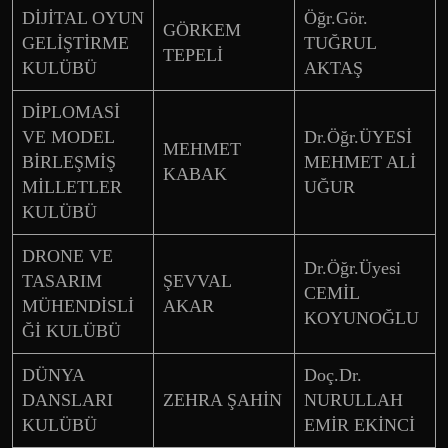
DİJİTAL OYUN
Öğr.Gör.
GÖRKEM
GELİŞTİRME
TUĞRUL
TEPELİ
KULÜBÜ
AKTAŞ
DİPLOMASİ
VE MODEL
Dr.Öğr.ÜYESİ
MEHMET
BİRLEŞMİŞ
MEHMET ALİ
KABAK
MİLLETLER
UĞUR
KULÜBÜ
DRONE VE
Dr.Öğr.Üyesi
TASARIM
ŞEVVAL
CEMİL
MÜHENDİSLİ
AKAR
KOYUNOĞLU
Ğİ KULÜBÜ
DÜNYA
Doç.Dr.
DANSLARI
ZEHRA ŞAHİN
NURULLAH
KULÜBÜ
EMİR EKİNCİ