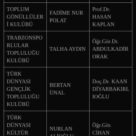
TOPLUM
Prof.Dr.
FADİME NUR
GÖNÜLLÜLER
HASAN
POLAT
İ KULÜBÜ
KAPLAN
TRABZONSPO
Öğr.Gör.Dr.
RLULAR
TALHA AYDIN
ABDULKADİR
TOPLULUĞU
ORAK
KULÜBÜ
TÜRK
DÜNYASI
Doç.Dr. KAAN
BERTAN
GENÇLİK
DİYARBAKIRL
ÜNAL
TOPLULUĞU
IOĞLU
KULÜBÜ
TÜRK
DÜNYASI
Öğr.Gör.
NURLAN
KÜLTÜR
CİHAN