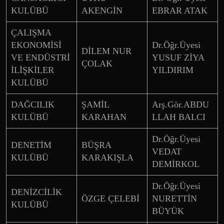
KULÜBÜ
AKENGİN
EBRAR ATAK
ÇALIŞMA
EKONOMİSİ
Dr.Öğr.Üyesi
DİLEM NUR
VE ENDÜSTRİ
YUSUF ZİYA
ÇOLAK
İLİŞKİLER
YILDIRIM
KULÜBÜ
DAĞCILIK
ŞAMİL
Arş.Gör.ABDU
KULÜBÜ
KARAHAN
LLAH BALCI
Dr.Öğr.Üyesi
DENETİM
BÜŞRA
VEDAT
KULÜBÜ
KARAKIŞLA
DEMİRKOL
Dr.Öğr.Üyesi
DENİZCİLİK
ÖZGE ÇELEBİ
NURETTİN
KULÜBÜ
BÜYÜK