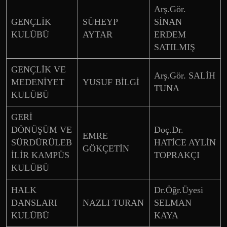
Arş.Gör.
GENÇLİK
SÜHEYP
SİNAN
KULÜBÜ
AYTAR
ERDEM
SATILMIŞ
GENÇLİK VE
Arş.Gör. SALİH
MEDENİYET
YUSUF BİLGİ
TUNA
KULÜBÜ
GERİ
DÖNÜŞÜM VE
Doç.Dr.
EMRE
SÜRDÜRÜLEB
HATİCE AYLİN
GÖKÇETİN
İLİR KAMPÜS
TOPRAKÇI
KULÜBÜ
HALK
Dr.Öğr.Üyesi
DANSLARI
NAZLI TURAN
SELMAN
KULÜBÜ
KAYA