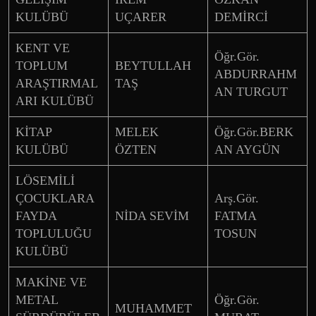
KULÜBÜ
UÇARER
DEMİRCİ
KENT VE
Öğr.Gör.
TOPLUM
BEYTULLAH
ABDURRAHM
ARAŞTIRMAL
TAŞ
AN TURGUT
ARI KULÜBÜ
KİTAP
MELEK
Öğr.Gör.BERK
KULÜBÜ
ÖZTEN
AN AYGÜN
LÖSEMİLİ
ÇOCUKLARA
Arş.Gör.
FAYDA
NİDA SEVİM
FATMA
TOPLULUĞU
TOSUN
KULÜBÜ
MAKİNE VE
METAL
Öğr.Gör.
MUHAMMET