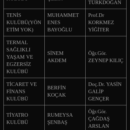
TÜRKDOĞAN
TENİS
MUHAMMET
Prof.Dr
KULÜBÜ(YÖN
ENES
KORKMEZ
ETİM YOK)
BAYOĞLU
YİĞİTER
TERMAL
SAĞLIKLI
SİNEM
Öğr.Gör.
YAŞAM VE
AKDEM
ZEYNEP KILIÇ
EGZERSİZ
KULÜBÜ
TİCARET VE
Doç.Dr. YASİN
BERFİN
FİNANS
GALİP
KOÇAK
KULÜBÜ
GENÇER
Öğr.Gör.
TİYATRO
RUMEYSA
ÇAĞDAŞ
KULÜBÜ
ŞENBAŞ
ARSLAN