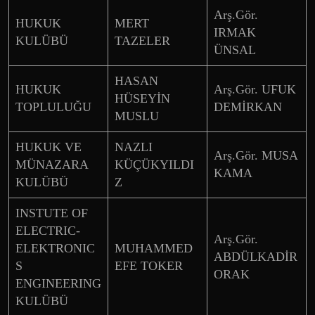
Arş.Gör.
HUKUK
MERT
IRMAK
KULÜBÜ
TAZELER
ÜNSAL
HASAN
HUKUK
Arş.Gör. UFUK
HÜSEYİN
TOPLULUĞU
DEMİRKAN
MUSLU
HUKUK VE
NAZLI
Arş.Gör. MUSA
MÜNAZARA
KÜÇÜKYILDI
KAMA
KULÜBÜ
Z
INSTUTE OF
ELECTRIC-
Arş.Gör.
ELEKTRONIC
MUHAMMED
ABDÜLKADİR
S
EFE TOKER
ORAK
ENGINEERING
KULÜBÜ