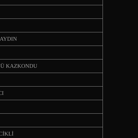
 AYDIN
RÜCÜ KAZKONDU
CI
CİKLİ