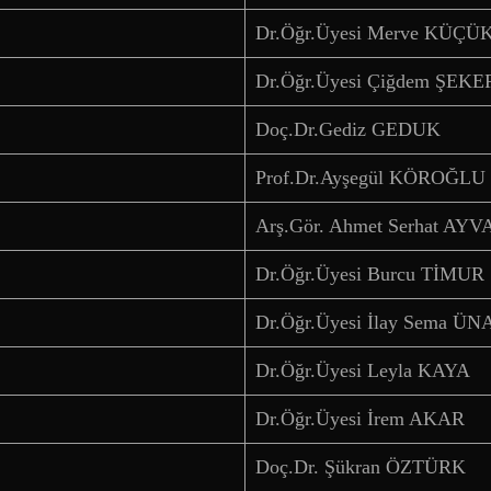
Dr.Öğr.Üyesi Merve KÜ
Dr.Öğr.Üyesi Çiğdem ŞEKE
Doç.Dr.Gediz GEDUK
Prof.Dr.Ayşegül KÖROĞLU
Arş.Gör. Ahmet Serhat AYV
Dr.Öğr.Üyesi Burcu TİMUR
Dr.Öğr.Üyesi İlay Sema ÜN
Dr.Öğr.Üyesi Leyla KAYA
Dr.Öğr.Üyesi İrem AKAR
Doç.Dr. Şükran ÖZTÜRK