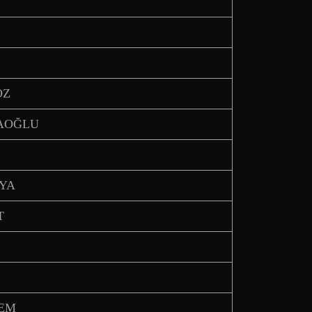
ÖZ
LAOĞLU
AYA
T
DEM