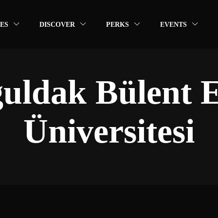
ES
DISCOVER
PERKS
EVENTS
uldak Bülent E
Üniversitesi