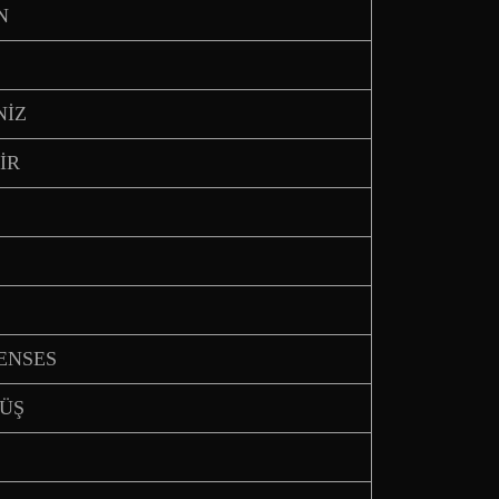
N
NİZ
İR
ŞENSES
MÜŞ