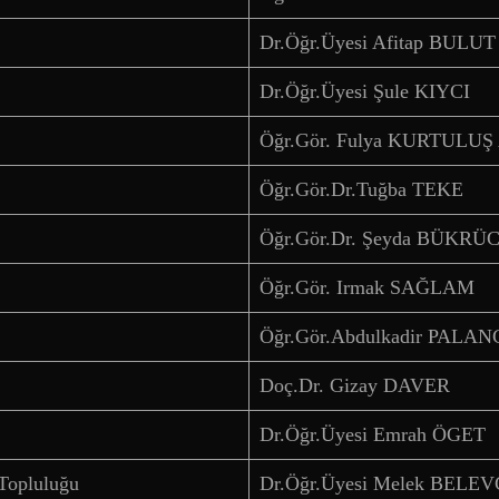
Dr.Öğr.Üyesi Afitap BULUT
Dr.Öğr.Üyesi Şule KIYCI
Öğr.Gör. Fulya KURTULUŞ
Öğr.Gör.Dr.Tuğba TEKE
Öğr.Gör.Dr. Şeyda BÜK
Öğr.Gör. Irmak SAĞLAM
Öğr.Gör.Abdulkadir PALAN
Doç.Dr. Gizay DAVER
Dr.Öğr.Üyesi Emrah ÖGET
 Topluluğu
Dr.Öğr.Üyesi Melek BELEV