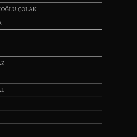
ÇÜKOĞLU ÇOLAK
R
AZ
AL