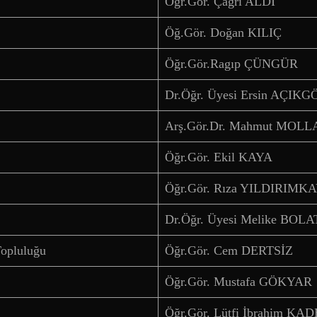
Öğr.Gör. Çağrı ALDI
Öğ.Gör. Doğan KILIÇ
Öğr.Gör.Ragıp ÇÜNGÜR
Dr.Öğr. Üyesi Ersin AÇIKG
Arş.Gör.Dr. Mahmut MOL
Öğr.Gör. Ekil KAYA
Öğr.Gör. Rıza YILDIRIMK
Dr.Öğr. Üyesi Melike BOLA
Topluluğu
Öğr.Gör. Cem DERTSİZ
Öğr.Gör. Mustafa GÖKYAR
Öğr.Gör. Lütfi İbrahim KA