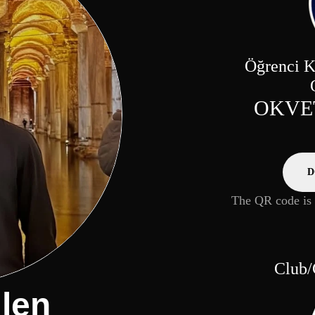
Öğrenci K
OKVET
D
The QR code is f
Club/
ilen